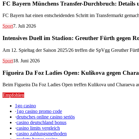
FC Bayern Münchens Transfer-Durchbruch: Details
FC Bayern hat einen entscheidenden Schritt im Transfermarkt gemach
Sport
7. Juli 2026
Intensives Duell im Stadion: Greuther Fürth gegen R
Am 12. Spieltag der Saison 2025/26 treffen die SpVgg Greuther Für
Sport
18. Juni 2026
Figueira Da Foz Ladies Open: Kulikova gegen Chara
Beim Figueira Da Foz Ladies Open treffen Kulikova und Charaeva auf
Empfohlen
1go casino
·
1go casino promo code
·
deutsches online casino seriös
·
casino deutschland bonus
·
casino limits vergleich
·
casino zahlungsmethoden