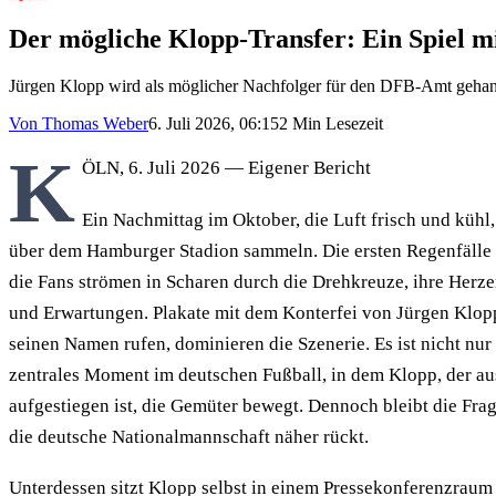
Der mögliche Klopp-Transfer: Ein Spiel m
Jürgen Klopp wird als möglicher Nachfolger für den DFB-Amt gehande
Von
Thomas Weber
6. Juli 2026, 06:15
2
Min Lesezeit
K
ÖLN
,
6. Juli 2026
—
Eigener Bericht
Ein Nachmittag im Oktober, die Luft frisch und küh
über dem Hamburger Stadion sammeln. Die ersten Regenfälle 
die Fans strömen in Scharen durch die Drehkreuze, ihre Herz
und Erwartungen. Plakate mit dem Konterfei von Jürgen Klop
seinen Namen rufen, dominieren die Szenerie. Es ist nicht nur e
zentrales Moment im deutschen Fußball, in dem Klopp, der 
aufgestiegen ist, die Gemüter bewegt. Dennoch bleibt die Fra
die deutsche Nationalmannschaft näher rückt.
Unterdessen sitzt Klopp selbst in einem Pressekonferenzraum 