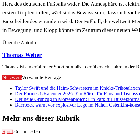
Herz des deutschen Fußballs wider. Die Atmosphäre ist elektr
ersten Tropfen fallen, wächst das Bewusstsein, dass sich viell
Entscheidendes verändern wird. Der Fußball, der weltweit Men
in Bewegung, und Klopp könnte im Zentrum dieser neuen Well
Über die Autorin
Thomas Weber
Thomas ist ein erfahrener Sportjournalist, der über acht Jahre in der B
Netzwerk
Verwandte Beiträge
Taylor Swift und die Haim-Schwestern im Knicks-Trikot
alexan
Der Formel-1-Kalender 2026: Ein Rätsel für Fans und Teams
s
Der neue Grünzug in Mörsenbroich: Ein Park für Düsseldorf
ha
Baerbock warnt vor explosiver Lage im Nahen Osten
kira-kons
Mehr aus dieser Rubrik
Sport
26. Juni 2026