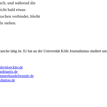
isch, und während die
eicht bald etwas
schen verbindet, bleibt
e stehen.
ranche tätig ist. Er hat an der Universität Köln Journalismus studiert u
dergloeckler.de
agdmanix.de
mmerhundefreunde.de
ultation.de