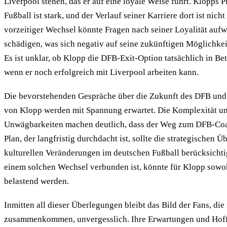
Liverpool stehen, das er auf eine loyale Weise führt. Klopps P
Fußball ist stark, und der Verlauf seiner Karriere dort ist nich
vorzeitiger Wechsel könnte Fragen nach seiner Loyalität auf
schädigen, was sich negativ auf seine zukünftigen Möglichke
Es ist unklar, ob Klopp die DFB-Exit-Option tatsächlich in Be
wenn er noch erfolgreich mit Liverpool arbeiten kann.
Die bevorstehenden Gespräche über die Zukunft des DFB und
von Klopp werden mit Spannung erwartet. Die Komplexität un
Unwägbarkeiten machen deutlich, dass der Weg zum DFB-Coach
Plan, der langfristig durchdacht ist, sollte die strategischen 
kulturellen Veränderungen im deutschen Fußball berücksichti
einem solchen Wechsel verbunden ist, könnte für Klopp sowo
belastend werden.
Inmitten all dieser Überlegungen bleibt das Bild der Fans, di
zusammenkommen, unvergesslich. Ihre Erwartungen und Hoff