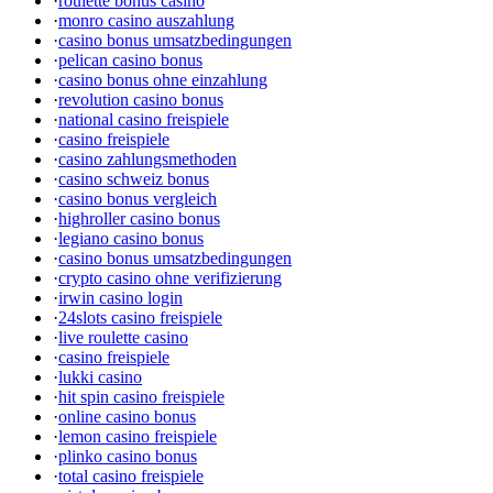
·
roulette bonus casino
·
monro casino auszahlung
·
casino bonus umsatzbedingungen
·
pelican casino bonus
·
casino bonus ohne einzahlung
·
revolution casino bonus
·
national casino freispiele
·
casino freispiele
·
casino zahlungsmethoden
·
casino schweiz bonus
·
casino bonus vergleich
·
highroller casino bonus
·
legiano casino bonus
·
casino bonus umsatzbedingungen
·
crypto casino ohne verifizierung
·
irwin casino login
·
24slots casino freispiele
·
live roulette casino
·
casino freispiele
·
lukki casino
·
hit spin casino freispiele
·
online casino bonus
·
lemon casino freispiele
·
plinko casino bonus
·
total casino freispiele