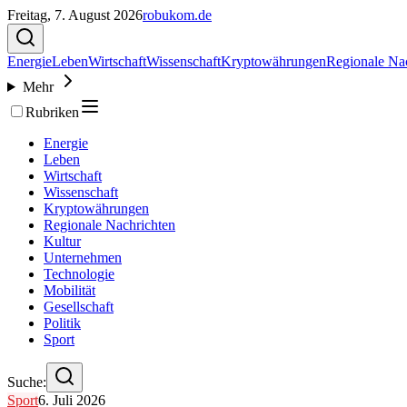
Freitag, 7. August 2026
robukom.de
Energie
Leben
Wirtschaft
Wissenschaft
Kryptowährungen
Regionale Na
Mehr
Rubriken
Energie
Leben
Wirtschaft
Wissenschaft
Kryptowährungen
Regionale Nachrichten
Kultur
Unternehmen
Technologie
Mobilität
Gesellschaft
Politik
Sport
Suche:
Sport
6. Juli 2026