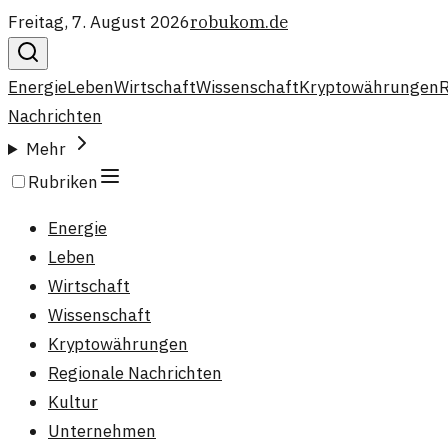
Freitag, 7. August 2026
robukom.de
Energie
Leben
Wirtschaft
Wissenschaft
Kryptowährungen
R
Nachrichten
Mehr
Rubriken
Energie
Leben
Wirtschaft
Wissenschaft
Kryptowährungen
Regionale Nachrichten
Kultur
Unternehmen