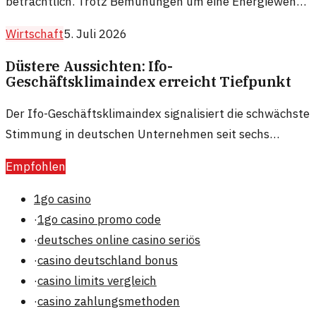
beträchtlich. Trotz Bemühungen um eine Energiewende
sind fossile Brennstoffe nach wie vor zentral für viele
Wirtschaft
5. Juli 2026
Volkswirtschaften.
Düstere Aussichten: Ifo-
Geschäftsklimaindex erreicht Tiefpunkt
Der Ifo-Geschäftsklimaindex signalisiert die schwächste
Stimmung in deutschen Unternehmen seit sechs
Jahren. Ein Blick auf die Ursachen und mögliche Folgen.
Empfohlen
1go casino
·
1go casino promo code
·
deutsches online casino seriös
·
casino deutschland bonus
·
casino limits vergleich
·
casino zahlungsmethoden