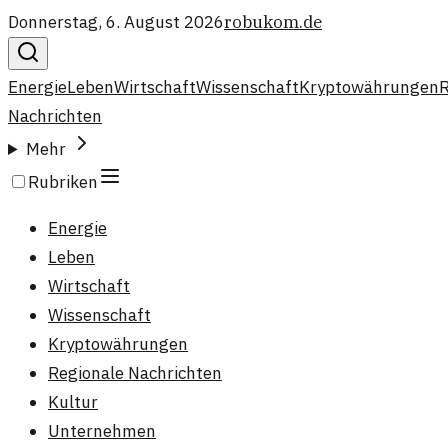
Donnerstag, 6. August 2026
robukom.de
Energie
Leben
Wirtschaft
Wissenschaft
Kryptowährungen
R
Nachrichten
Mehr
Rubriken
Energie
Leben
Wirtschaft
Wissenschaft
Kryptowährungen
Regionale Nachrichten
Kultur
Unternehmen