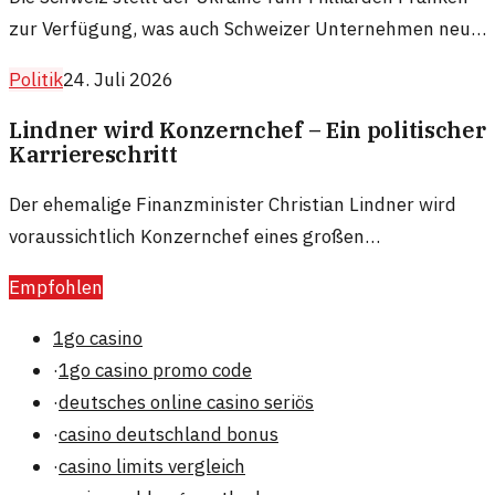
zur Verfügung, was auch Schweizer Unternehmen neue
Möglichkeiten eröffnen könnte. Die politischen und
Politik
24. Juli 2026
wirtschaftlichen Auswirkungen sind erheblich.
Lindner wird Konzernchef – Ein politischer
Karriereschritt
Der ehemalige Finanzminister Christian Lindner wird
voraussichtlich Konzernchef eines großen
Unternehmens. Dies markiert einen bemerkenswerten
Empfohlen
Wechsel von der Politik in die Wirtschaft.
1go casino
·
1go casino promo code
·
deutsches online casino seriös
·
casino deutschland bonus
·
casino limits vergleich